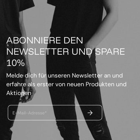
ABONNIERE DEN
NEWSLETTER UND SPARE
10%
Melde dich für unseren Newsletter an und
erfahre als erster von neuen Produkten und
Aktionen
ABSENDEN
E-Mail-Adresse*