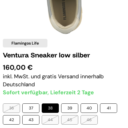
Flamingos Life
Ventura Sneaker low silber
160,00 €
inkl. MwSt. und
gratis Versand
innerhalb
Deutschland
Sofort verfügbar, Lieferzeit 2 Tage
36
37
38
39
40
41
42
43
44
45
46