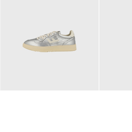
160,00 €
99,90 €
ab