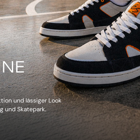
IN
verwechselbarer Retro-
sich aufzudrängen.