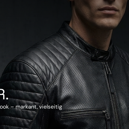
.
ook – markant, vielseitig