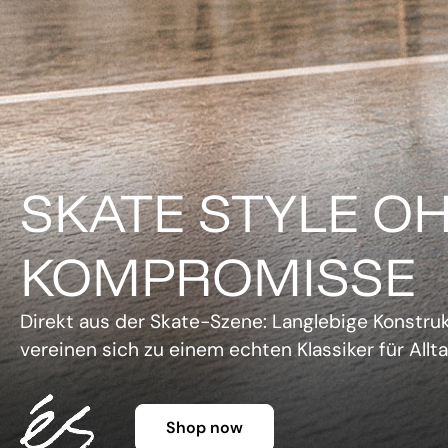
DER KLASSIKER 
FARBE.
Legendäre Silhouette, lebendige Farben und un
Charme. Die Gazelle setzt ein Statement, ohne 
Shop now