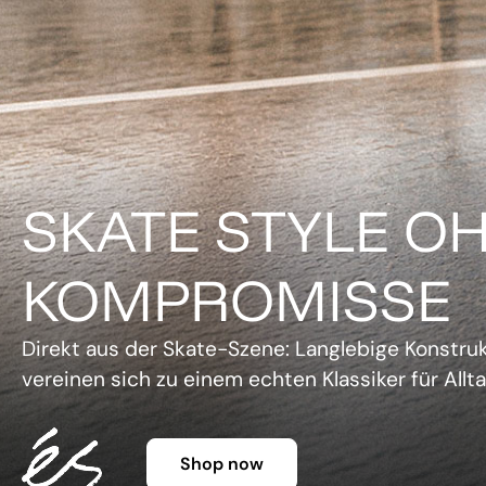
DER KLASSIKER 
FARBE.
Legendäre Silhouette, lebendige Farben und un
Charme. Die Gazelle setzt ein Statement, ohne 
Shop now