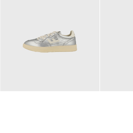
160,00 €
99,90 €
ab