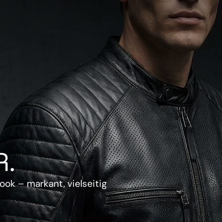
.
ook – markant, vielseitig