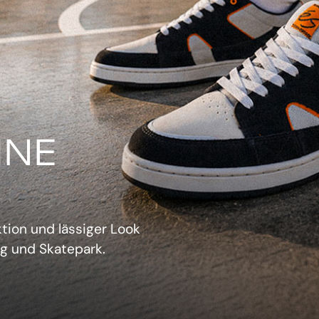
IN
verwechselbarer Retro-
sich aufzudrängen.