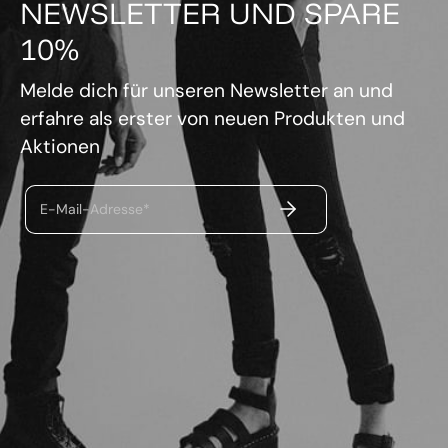
NEWSLETTER UND SPARE
10%
Melde dich für unseren Newsletter an und
erfahre als erster von neuen Produkten und
Aktionen
ABSENDEN
E-Mail-Adresse*