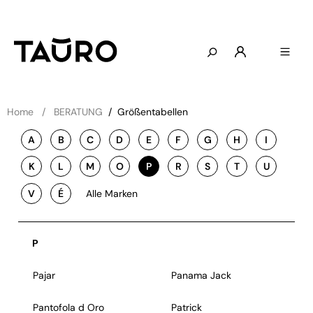
Home
BERATUNG
/
Größentabellen
A
B
C
D
E
F
G
H
I
K
L
M
O
P
R
S
T
U
V
É
Alle Marken
P
Pajar
Panama Jack
Pantofola d Oro
Patrick