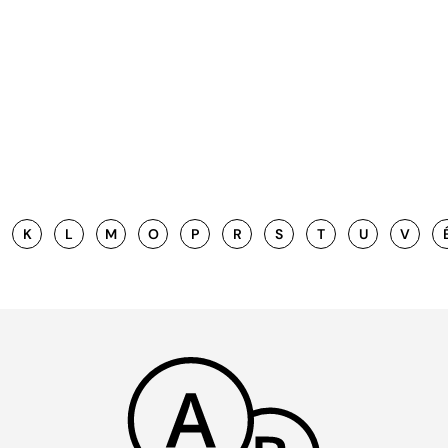
K
L
M
O
P
R
S
T
U
V