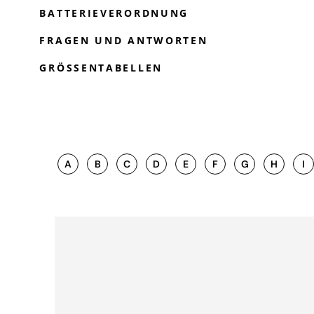
BATTERIEVERORDNUNG
FRAGEN UND ANTWORTEN
GRÖSSENTABELLEN
A
B
C
D
E
F
G
H
I