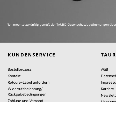
*Ich möchte zukünftig gemäß der
TAURO-Datenschutzbestimmungen
über
KUNDENSERVICE
TAU
Bestellprozess
AGB
Kontakt
Datensc
Retoure-Label anfordern
Impress
Widerrufsbelehrung/
Karriere
Rückgabebedingungen
Newslett
Zahlung und Versand
Über uns
Gutschein