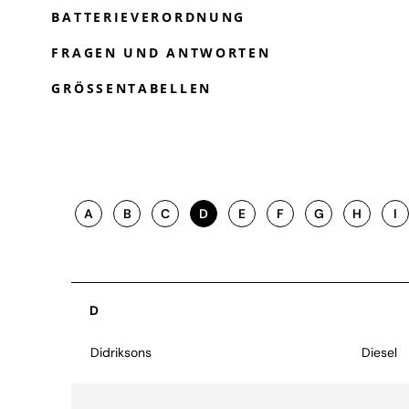
BATTERIEVERORDNUNG
FRAGEN UND ANTWORTEN
GRÖSSENTABELLEN
A
B
C
D
E
F
G
H
I
D
Didriksons
Diesel