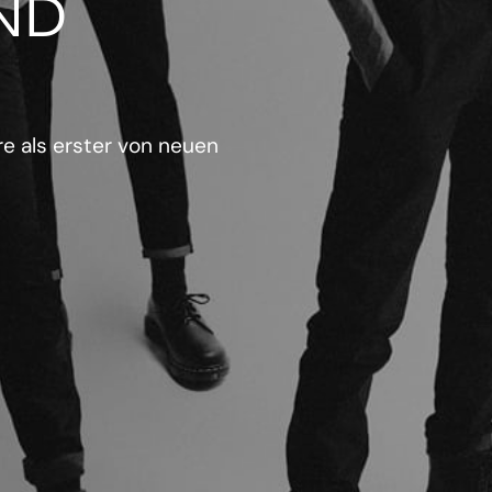
ND
e als erster von neuen