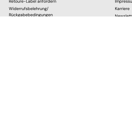
Retoure-Label anfordern
Impress
Widerrufsbelehrung/
Karriere
Rückgabebedingungen
Newslett
Zahlung und Versand
Über uns
Gutschein
VERTRAG WIDERRUFEN
SICHERE BEZAHLUNG
GEPR