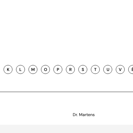
K
L
M
O
P
R
S
T
U
V
Dr. Martens