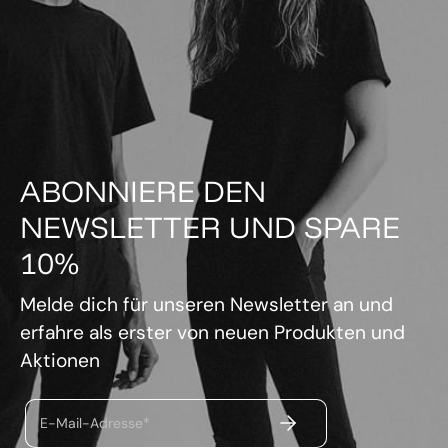
ABONNIERE DEN
NEWSLETTER UND SPARE
10%
Melde dich für unseren Newsletter an und
erfahre als erster von neuen Produkten und
Aktionen
ABSENDEN
E-Mail-Adresse*