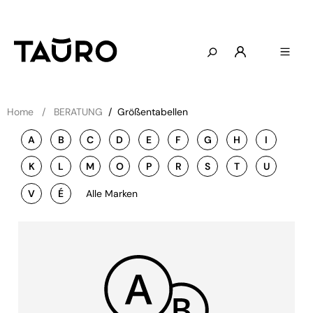
Home
BERATUNG
/
Größentabellen
A
B
C
D
E
F
G
H
I
K
L
M
O
P
R
S
T
U
V
É
Alle Marken