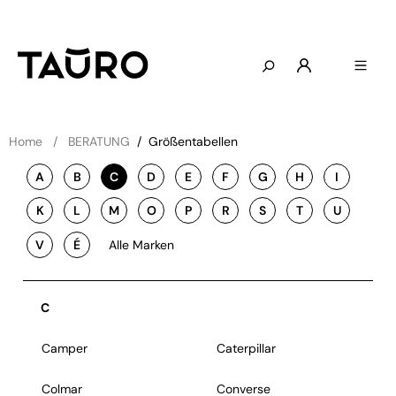
Home
BERATUNG
/
Größentabellen
A
B
C
D
E
F
G
H
I
K
L
M
O
P
R
S
T
U
V
É
Alle Marken
C
Camper
Caterpillar
Colmar
Converse