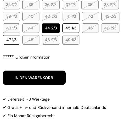
35 1/2
36
36 2/3
37 1/3
38
38 2/3
39 1/3
40
40 2/3
41 1/3
42
42 2/3
43 1/3
44
44 2/3
45 1/3
46
46 2/3
47 1/3
48
48 2/3
49 1/3
Größeninformation
IN DEN WARENKORB
✔ Lieferzeit 1-3 Werktage
✔ Gratis Hin- und Rückversand innerhalb Deutschlands
✔ Ein Monat Rückgaberecht